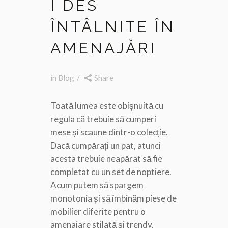
I DES
ÎNTÂLNITE ÎN
AMENAJĂRI
in
Blog
Share
Toată lumea este obișnuită cu
regula că trebuie să cumperi
mese și scaune dintr-o colecție.
Dacă cumpărați un pat, atunci
acesta trebuie neapărat să fie
completat cu un set de noptiere.
Acum putem să spargem
monotonia și să îmbinăm piese de
mobilier diferite pentru o
amenajare stilată și trendy.