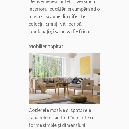
De asemenea, puteți diversifica
interiorul bucătăriei cumpărând o
masă și scaune din diferite
colecții. Simțiți-vă liber să
combinați și să nu vă fie frică.
Mobilier tapițat
Cotierele masive și spătarele
canapelelor au fost înlocuite cu
forme simple și dimensiuni