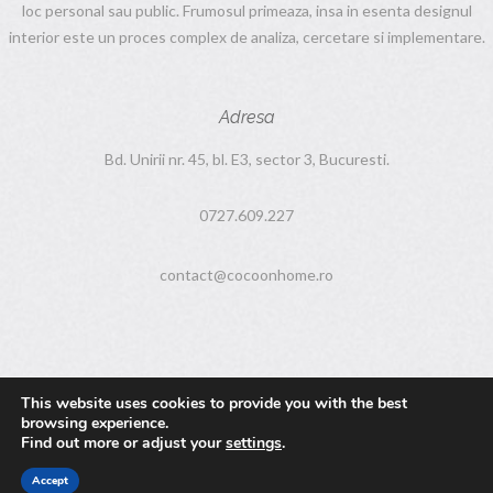
loc personal sau public. Frumosul primeaza, insa in esenta designul
interior este un proces complex de analiza, cercetare si implementare.
Adresa
Bd. Unirii nr. 45, bl. E3, sector 3, Bucuresti.
0727.609.227
contact@cocoonhome.ro
This website uses cookies to provide you with the best
browsing experience.
Find out more or adjust your
settings
.
CocoonHome © 2016 - 2018
Accept