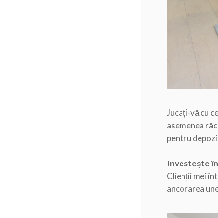
Jucați-vă cu ce
asemenea răchi
pentru depozi
Investește în
Clienții mei î
ancorarea une