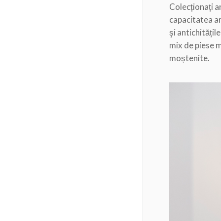
Colecționați ar
capacitatea ar
şi antichități
mix de piese m
moștenite.