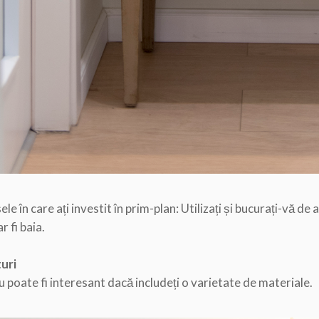
le în care ați investit în prim-plan: Utilizați și bucurați-vă de 
r fi baia.
uri
 poate fi interesant dacă includeți o varietate de materiale.