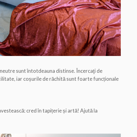
e neutre sunt întotdeauna distinse. Încercaţi de
litate, iar coșurile de răchită sunt foarte funcționale
vestească: cred în tapițerie și artă! Ajută la