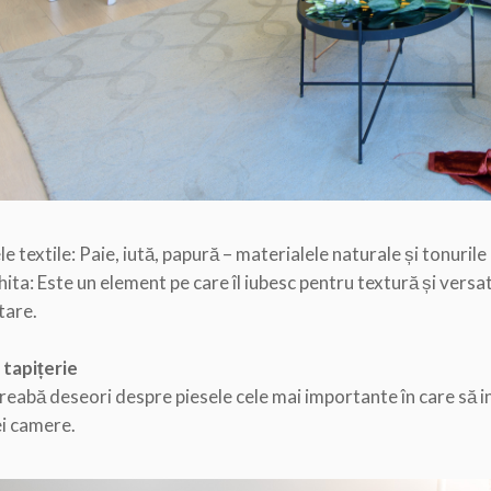
le textile: Paie, iută, papură – materialele naturale și tonuril
ta: Este un element pe care îl iubesc pentru textură și versati
tare.
 tapițerie
ntreabă deseori despre piesele cele mai importante în care să in
i camere.