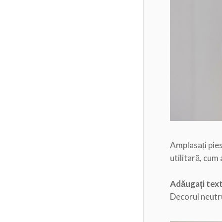
Amplasați piese
utilitară, cum a
Adăugați text
Decorul neutru