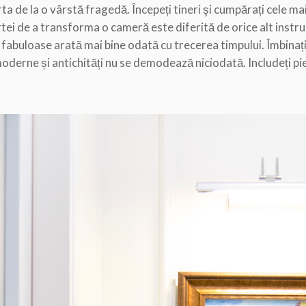
ta de la o vârstă fragedă. Începeți tineri şi cumpărați cele mai
tei de a transforma o cameră este diferită de orice alt instrum
le fabuloase arată mai bine odată cu trecerea timpului. Îmbinați
oderne și antichități nu se demodează niciodată. Includeți pie